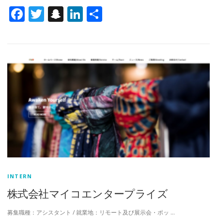
Facebook
Twitter
Snapchat
LinkedIn
共
有
INTERN
株式会社マイコエンタープライズ
募集職種：アシスタント / 就業地：リモート及び展示会・ポッ …