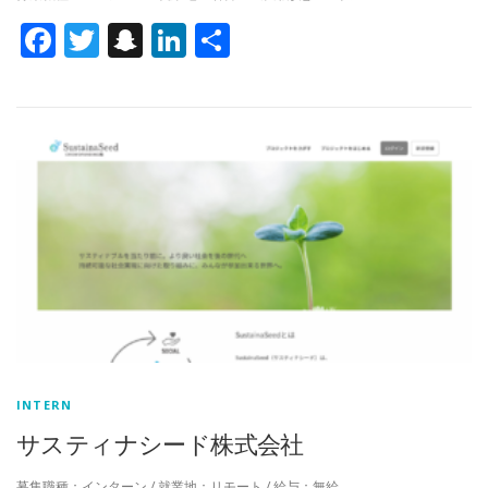
Facebook
Twitter
Snapchat
LinkedIn
共
有
INTERN
サスティナシード株式会社
募集職種：インターン / 就業地：リモート / 給与：無給 …