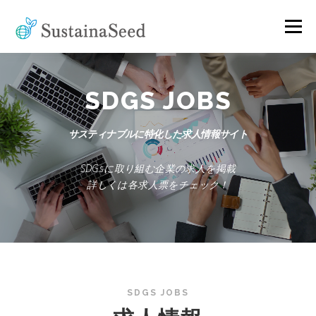
コ
ン
メニュー
テ
ン
ツ
へ
TOP
ABOUT
CONTACT
COMPANY
ス
SDGS JOBS
キ
ッ
サスティナブルに特化した求人情報サイト
プ
[ADVISORY]
[CROWDFUNDING]
SDGsに取り組む企業の求人を掲載
詳しくは各求人票をチェック！
SDGS JOBS